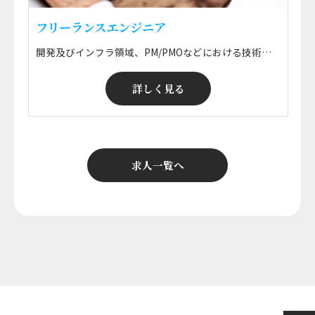
フリーランスエンジニア
開発及びインフラ領域、PM/PMOなどにおける技術支援業務 ■ 開発 WEB・オープン系を中心とした各種基幹システム・情報系システムの要件定義・設計開発・運用保守、ERPパッケージ導入に伴う設計・開発・実装・保守などの技術支援 ■ インフラ 各種企業におけるサーバ・ネットワーク・クラウド・ミドルウェアなどの要件定義・設計構築・運用保守・監視などの技術支援 ※ 勤務地はプロジェクトによる ※ ご希望のエリアで就業可能！ ※ 正社員登用も可能！
詳しく見る
求人一覧へ