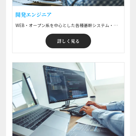
開発エンジニア
WEB・オープン系を中心とした各種基幹システム・情報系システムの要件定義・設計開発・運用保守、 ERPパッケージ導入に伴う設計・開発・実装・保守などの技術支援 ※ 勤務地はプロジェクトによる ※ ご希望のエリアで就業可能！ ※ 給与・案件選択制
詳しく見る