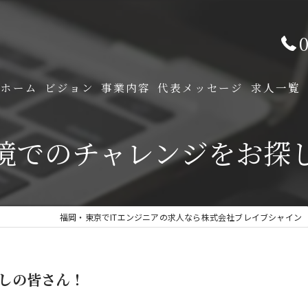
0
ホーム
ビジョン
事業内容
代表メッセージ
求人一覧
ITソリューション事業
環境でのチャレンジをお探
プロダクション事業
福岡・東京でITエンジニアの求人なら株式会社ブレイブシャイン
探しの皆さん！