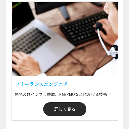
フリーランスエンジニア
開発及びインフラ領域、PM/PMOなどにおける技術支援業務 ■ 開発 WEB・オープン系を中心とした各種基幹システム・情報系システムの要件定義・設計開発・運用保守、ERPパッケージ導入に伴う設計・開発・実装・保守などの技術支援 ■ インフラ 各種企業におけるサーバ・ネットワーク・クラウド・ミドルウェアなどの要件定義・設計構築・運用保守・監視などの技術支援 ※ 勤務地はプロジェクトによる ※ ご希望のエリアで就業可能！ ※ 正社員登用も可能！
詳しく見る