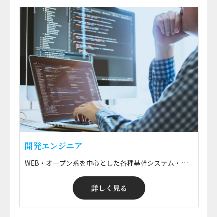
開発エンジニア
WEB・オープン系を中心とした各種基幹システム・情報系システムの要件定義・設計開発・運用保守、 ERPパッケージ導入に伴う設計・開発・実装・保守などの技術支援 ※ 勤務地はプロジェクトによる ※ ご希望のエリアで就業可能！ ※ 給与・案件選択制
詳しく見る