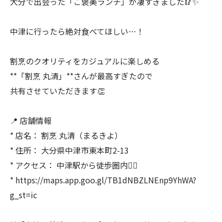
大分で出会った「ご褒美ランチ」が凄すぎました🥢✨
中津に行ったら絶対食べてほしい…！
割烹のクオリティをカジュアルに楽しめる
**「割烹 丸清」**さんが最高すぎたので
共有させていただきます👏
📍 店舗情報
* 店名： 割烹 丸清（まるきよ）
* 住所： 大分県中津市東本町2-13
* アクセス： 中津駅から徒歩圏内🚶‍♂️
* https://maps.app.goo.gl/TB1dNBZLNEnp9YhWA?
g_st=ic