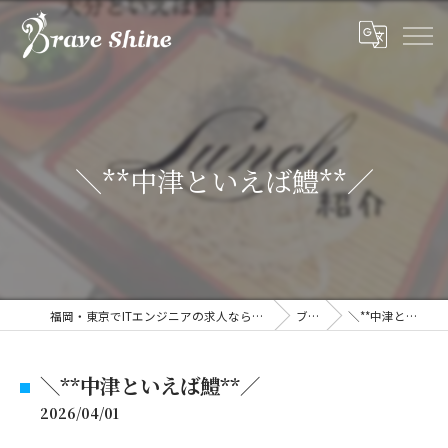
＼**中津といえば鱧**／
福岡・東京でITエンジニアの求人なら株式会社ブレイブシャイン
ブログ
＼**中津といえば鱧**／
＼**中津といえば鱧**／
2026/04/01