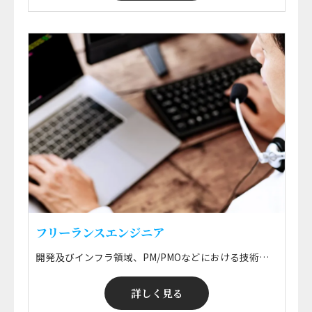
フリーランスエンジニア
開発及びインフラ領域、PM/PMOなどにおける技術支援業務 ■ 開発 WEB・オープン系を中心とした各種基幹システム・情報系システムの要件定義・設計開発・運用保守、ERPパッケージ導入に伴う設計・開発・実装・保守などの技術支援 ■ インフラ 各種企業におけるサーバ・ネットワーク・クラウド・ミドルウェアなどの要件定義・設計構築・運用保守・監視などの技術支援 ※ 勤務地はプロジェクトによる ※ ご希望のエリアで就業可能！ ※ 正社員登用も可能！
詳しく見る