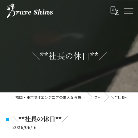
＼**社長の休日**／
福岡・東京でITエンジニアの求人なら株式会社ブレイブシャイン
ブログ
＼**社長の休日**／
＼**社長の休日**／
2026/06/16