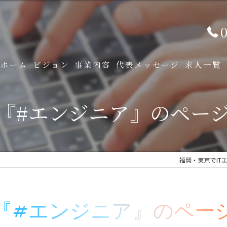
0
ホーム
ビジョン
事業内容
代表メッセージ
求人一覧
ITソリューション事業
『#エンジニア』のペー
プロダクション事業
福岡・東京でIT
『#エンジニア』のペー