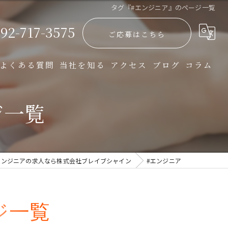
タグ『#エンジニア』のページ一覧
92-717-3575
ご応募はこちら
よくある質問
当社を知る
アクセス
ブログ
コラム
開発
ジ一覧
インフラ
正社員
エンジニアの求人なら株式会社ブレイブシャイン
#エンジニア
完全週休二日
転職
ジ一覧