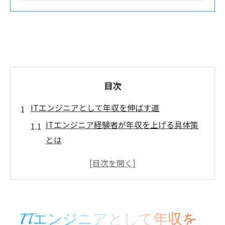
目次
ITエンジニアとして年収を伸ばす道
ITエンジニア経験者が年収を上げる具体策
とは
デジタルセキュリティ分野で市場価値を高
める秘訣
ITエンジニアの年収と将来性を左右する要
素に注目
ITエンジニアとして年収を
経験者が語るセキュリティエンジニアの魅