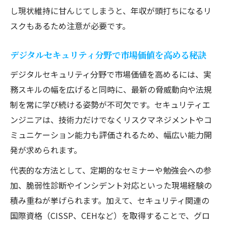
キャリアアップに役立つ資格と経験の相乗
し現状維持に甘んじてしまうと、年収が頭打ちになるリ
効果
スクもあるため注意が必要です。
セキュリティエンジニア向け実務力強化の
方法
デジタルセキュリティ分野で市場価値を高める秘訣
年収を伸ばすための資格活用術とは
デジタルセキュリティ分野で市場価値を高めるには、実
安定収入を生むセキュリティロードマップとは
務スキルの幅を広げると同時に、最新の脅威動向や法規
ITエンジニア経験者に最適なロードマップ
制を常に学び続ける姿勢が不可欠です。セキュリティエ
作成法
ンジニアは、技術力だけでなくリスクマネジメントやコ
年収安定を目指すセキュリティエンジニア
ミュニケーション能力も評価されるため、幅広い能力開
の道筋
発が求められます。
経験者が実践するロードマップの立て方と
代表的な方法として、定期的なセミナーや勉強会への参
注意点
加、脆弱性診断やインシデント対応といった現場経験の
資格とスキルで築く長期的な安定収入戦略
積み重ねが挙げられます。加えて、セキュリティ関連の
楽しいキャリアを実現する成長ステップ
国際資格（CISSP、CEHなど）を取得することで、グロ