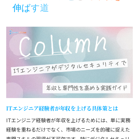
伸ばす道
力と課題
やめとけと言われる理由と成功する人の共
通点
デジタルセキュリティ分野の経験者が描く未来
経験者が予測するセキュリティエンジニア
の将来像
AI時代に求められるITエンジニアの新たな
役割とは
なくなる仕事にならないための専門性強化
法
ITエンジニア経験者が語る今後の市場動向
ITエンジニア経験者が年収を上げる具体策とは
セキュリティエンジニアが楽しいと感じる
ITエンジニア経験者が年収を上げるためには、単に実務
瞬間
経験を重ねるだけでなく、市場のニーズを的確に捉えた
市場価値を高めるセキュリティスキルの磨き方
専門スキルの習得が不可欠です。特にデジタルセキュリ