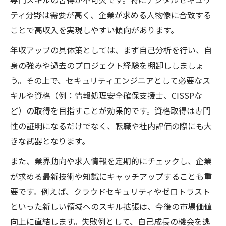
ティ分野は需要が高く、企業が求める人物像に合致する
ITエンジニア経験者が伸ばすべきスキルと
ことで高収入を実現しやすい傾向があります。
は
セキュリティエンジニアに必要なスキルの
年収アップの具体策としては、まず自己分析を行い、自
習得法
身の強みや過去のプロジェクト経験を棚卸ししましょ
資格取得で市場価値を上げるキャリア戦略
う。その上で、セキュリティエンジニアとして必要なス
キルや資格（例：情報処理安全確保支援士、CISSPな
実務経験を活かすスキルアップのコツ
ど）の取得を目指すことが効果的です。資格取得は専門
年収アップに直結するスキル選びのポイン
性の証明になるだけでなく、転職や社内評価の際にも大
ト
きな武器となります。
キャリアアップに必要な実務と資格の活用法
また、業界動向や求人情報を定期的にチェックし、企業
ITエンジニア経験者が選ぶ資格取得の最適
が求める最新技術や知識にキャッチアップすることも重
ルート
要です。例えば、クラウドセキュリティやゼロトラスト
実務経験が活きるセキュリティ三大資格対
といった新しい領域へのスキル拡張は、今後の市場価値
策
向上に直結します。失敗例として、自己成長の機会を逃