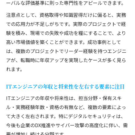
ーバルな評価基準に則った専門性をアピールできます。
ITエンジニア必見の専門性強化戦略まとめ
ITエンジニア経験者が実践する専門性強化
注意点として、資格取得や知識習得だけに偏ると、実務
法
での応用力が不足しがちです。実際のプロジェクトで経
験を積み、現場での失敗や成功を糧にすることで、より
年収アップに直結するスキルと資格の選び
高い市場価値を築くことができます。成功事例として
方
は、複数のプロジェクトでリーダー経験を持つエンジニ
将来性あるセキュリティ分野で生き残る戦
アが、転職時に年収アップを実現したケースが多く見ら
略
れます。
資格と経験のバランスで市場価値を最大化
楽しみながら専門性を高める秘訣とは
ITエンジニアの年収と将来性を左右する要素に注目
ITエンジニアの年収や将来性は、担当分野・保有スキ
ル・実務経験年数・資格の有無など、複数の要素によっ
て大きく左右されます。特にデジタルセキュリティは、
今後も企業のDX推進やサイバー攻撃の高度化に伴い、需
要が増加し続ける分野です。