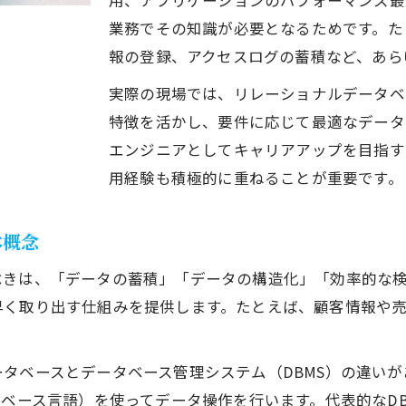
用、アプリケーションのパフォーマンス最
ITエンジニア視点で見るデータ管理の重要性
業務でその知識が必要となるためです。た
スマホアプリに活かすデータベースの役割
報の登録、アクセスログの蓄積など、あら
SQLやDBMSの使い方を実践で理解
実際の現場では、リレーショナルデータベー
ITエンジニアが実践するSQL基本操作の流れ
特徴を活かし、要件に応じて最適なデータ
DBMS選択とデータベース管理のコツを紹介
エンジニアとしてキャリアアップを目指す
データベースSQLを用いたデータ操作の実例
用経験も積極的に重ねることが重要です。
実務で役立つITエンジニアのDBMS活用術
SQLとデータベースの関係を初心者にも解説
本概念
データベースの種類と特徴を比較する
べきは、「データの蓄積」「データの構造化」「効率的な
ITエンジニアが押さえるべきデータベース種類
早く取り出す仕組みを提供します。たとえば、顧客情報や
リレーショナル型など代表的なデータベースの特徴
NoSQLやクラウド型データベースの違いを理解
タベースとデータベース管理システム（DBMS）の違いが
データベース種類を実務視点で比較解説
ース言語）を使ってデータ操作を行います。代表的なDBMSには