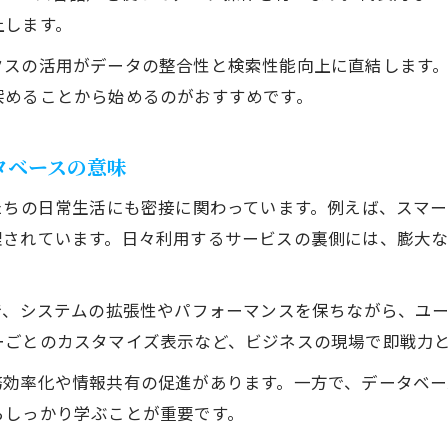
ITエンジニアの選択基準に合うデータベース比較
上します。
データベース作成のポイントを解説
クスの活用がデータの整合性と検索性能向上に直結します
ITエンジニアが実践するデータベース作成手順
深めることから始めるのがおすすめです。
初心者向けデータベース作り方の基本ステップ
効率良いデータベース設計のコツを紹介
タベースの意味
データベース作成時に注意すべきポイント
たちの日常生活にも密接に関わっています。例えば、スマ
ITエンジニア流のデータベース設計作法
理されています。日々利用するサービスの裏側には、膨大
で、システムの拡張性やパフォーマンスを保ちながら、ユ
ーごとのカスタマイズ表示など、ビジネスの現場で即戦力
務効率化や情報共有の促進があります。一方で、データベー
らしっかり学ぶことが重要です。