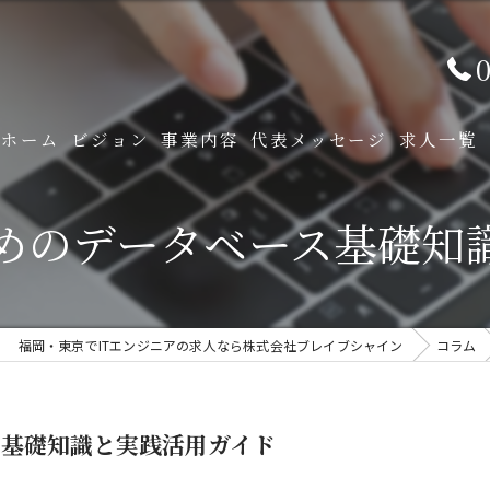
0
ホーム
ビジョン
事業内容
代表メッセージ
求人一覧
ITソリューション事業
ためのデータベース基礎知
プロダクション事業
福岡・東京でITエンジニアの求人なら株式会社ブレイブシャイン
コラム
ス基礎知識と実践活用ガイド