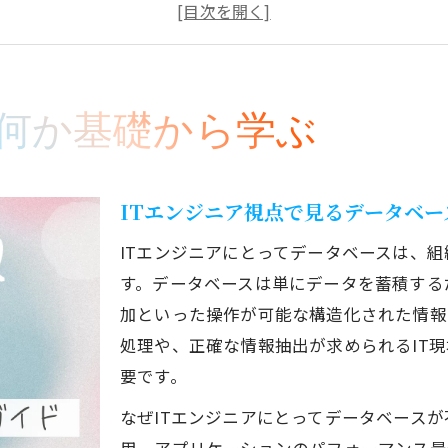
日常生活とITエンジニアに役立つデータベースの意
データベースとは何かFAQで基礎を確認
データベースの日本語訳と英語表現の違い
ITエンジニアに必要なデータベースの知識
何か基礎から学ぶ
ITエンジニアに不可欠なデータベース設計の基本
データベースソフト選定で押さえるべきポイント
ITエンジニア視点で見るデータベー
ITエンジニア向けSQL基礎と実践活用法
データベース作り方を理解するための学習法
ITエンジニアにとってデータベースは、
す。データベースは単にデータを蓄積する
ITエンジニアとDBMSの関係を深掘り
加といった操作が可能な構造化された情報
身近な例でわかるデータベースの役割
処理や、正確な情報抽出が求められるIT
ITエンジニアが解説する日常のデータベース例
要です。
図書館システムなど身近なデータベース活用法
なぜITエンジニアにとってデータベース
データベースソフトがもたらす業務効率化