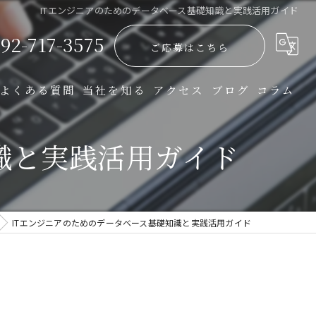
ITエンジニアのためのデータベース基礎知識と実践活用ガイド
92-717-3575
ご応募はこちら
よくある質問
当社を知る
アクセス
ブログ
コラム
開発
識と実践活用ガイド
インフラ
正社員
ITエンジニアのためのデータベース基礎知識と実践活用ガイド
完全週休二日
転職