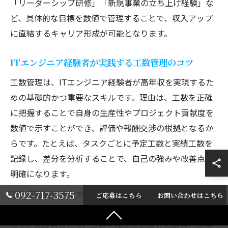
「リーダーシップ研修」「新規事業の立ち上げ経験」な
ど、具体的な目標を数値で管理することで、収入アップ
に直結するキャリア形成が可能となります。
ITエンジニア経験者が実践する工数管理のコツ
工数管理は、ITエンジニア経験者が高年収を実現するた
めの基礎的かつ重要なスキルです。理由は、工数を正確
に把握することで自身の生産性やプロジェクト貢献度を
数値で示すことができ、評価や報酬交渉の根拠となるか
らです。たとえば、タスクごとに予定工数と実績工数を
記録し、差分を分析することで、自己の強みや改善点が
明確になります。
092-717-3575
工数管理を習慣化するためのポイントは、毎日短時間で
ご応募はこちら
お問い合わせはこちら
記録をつけることと、月次で集計・振り返りを行うこと
です。失敗例として、工数を曖昧に記録した結果、成果