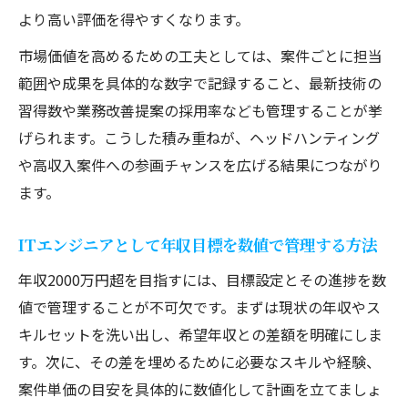
より高い評価を得やすくなります。
ローチ
経験者視点で見る収入向上に必要なスキル
市場価値を高めるための工夫としては、案件ごとに担当
管理
範囲や成果を具体的な数字で記録すること、最新技術の
習得数や業務改善提案の採用率なども管理することが挙
ITエンジニア経験者が実践する工数管理の
げられます。こうした積み重ねが、ヘッドハンティング
コツ
や高収入案件への参画チャンスを広げる結果につながり
高収入を実現するための数値活用のポイン
ます。
ト
実力派ITエンジニアのための成長戦略まとめ
ITエンジニアとして年収目標を数値で管理する方法
ITエンジニア経験者がまとめる成長戦略の
年収2000万円超を目指すには、目標設定とその進捗を数
全体像
値で管理することが不可欠です。まずは現状の年収やス
数値管理を軸にしたキャリア設計の成功ポ
キルセットを洗い出し、希望年収との差額を明確にしま
イント
す。次に、その差を埋めるために必要なスキルや経験、
経験者が選ぶ実力向上のための数値管理活
案件単価の目安を具体的に数値化して計画を立てましょ
用法