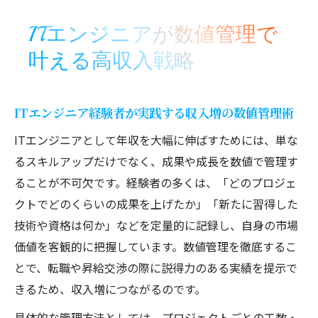
秘訣
ITエンジニアが数値管理で
ITエンジニアとして年収目標を数値で管理
叶える高収入戦略
する方法
数値管理がキャリアアップに与える影響を
徹底解説
ITエンジニア経験者が実践する収入増の数値管理術
経験者目線で語るキャリア最適化の秘訣
ITエンジニアとして年収を大幅に伸ばすためには、単な
ITエンジニア経験者が選ぶ理想のキャリア
るスキルアップだけでなく、成果や成長を数値で管理す
パス設計法
ることが不可欠です。経験者の多くは、「どのプロジェ
数値管理で可視化するキャリア最適化の実
クトでどのくらいの成果を上げたか」「新たに習得した
践ポイント
技術や資格は何か」などを定量的に記録し、自身の市場
経験者が実感するスキルマップ活用の有効
価値を客観的に把握しています。数値管理を徹底するこ
性とは
とで、転職や昇給交渉の際に説得力のある実績を提示で
ITエンジニア経験者が考える成長戦略の立
きるため、収入増につながるのです。
て方
具体的な管理方法としては、プロジェクトごとの工数・