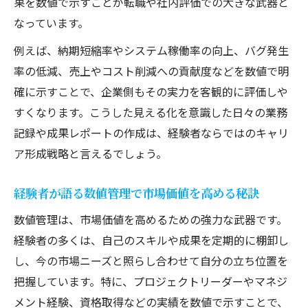
果を数値で示すことが転職や社内評価での大きな武器と
ITエンジニア経験者が実証するスキルアッ
なっています。
プ法
例えば、納期短縮率やシステム稼働率の向上、バグ発生
数値管理でスキル成長を実感するITエンジ
率の低減、売上やコスト削減への貢献度などを数値で明
ニアの工夫
確に示すことで、企業側もその実力を客観的に評価しや
経験者が語るスキル可視化のステップとメ
すくなります。こうした見える化を意識した日々の業務
リット
記録や成果レポートの作成は、経験者ならではのキャリ
ITエンジニアが取り組む目標設定と進捗管
ア形成戦略と言えるでしょう。
理のコツ
経験者が語る数値管理で市場価値を高める秘訣
数値化で分かるITエンジニアの学習効果と
は
数値管理は、市場価値を高めるための強力な武器です。
高年収を目指すなら知っておきたい管理術
経験者の多くは、自己のスキルや成果を定期的に棚卸し
し、今の市場ニーズと照らし合わせて自分の立ち位置を
ITエンジニア経験者が伝授する高年収への
把握しています。特に、プロジェクトリーダーやマネジ
管理術
メント経験、資格取得などの実績を数値で示すことで、
数値管理で叶える年収アップの実践的アプ