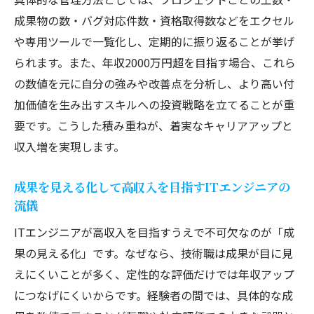
キャリア最適化に役立つ数値管理の重要性
成果物の数・バグ対応件数・資格取得数などをエクセル
を解説
や専用ツールで一覧化し、定期的に振り返ることが挙げ
成果の可視化が導くITエンジニア新時代
られます。また、年収2000万円超を目指す場合、これら
の数値を元に自分の強みや改善点を分析し、より高い付
ITエンジニア経験者が挑む成果可視化の実
加価値を生み出すスキルへの投資戦略を立てることが重
践方法
要です。こうした積み重ねが、着実なキャリアアップと
数値で捉えるITエンジニアの実力と評価基
収入増を実現します。
準
経験者が語る成果の見える化で得る成長実
成果を見える化して高収入を目指すITエンジニアの
感
流儀
ITエンジニアに必要な客観的成果の数値化
ITエンジニアが高収入を目指すうえで不可欠なのが「成
とは
果の見える化」です。なぜなら、技術職は成果が目に見
現場経験者が明かす成功する可視化のポイ
えにくいことが多く、定性的な評価だけでは年収アップ
ント
につなげにくいからです。経験者の間では、具体的な成
数値で見える化するスキルアップの道しるべ