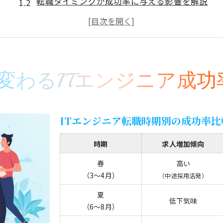
転職タイミングが成功率に与える影響を解説
なぜITエンジニア転職は時期選びが重要か
成功率を上げる転職活動の進め方とは
経験年数ごとに見る転職成功の傾向
求人増加期に狙う転職成功のコツとは
変わるITエンジニア成功
ITエンジニア求人増加期の特徴まとめ
求人が増える時期に転職成功率が高まる理由
ITエンジニア転職時期別の成功率比
求人増加期を逃さないための準備術
転職活動を有利に進める情報収集のポイント
時期
求人増加傾向
求人動向から考える最適な応募タイミング
春
高い
エンジニア転職時期選びでキャリアを左右
（3〜4月）
（中途採用活発）
キャリア形成に直結する転職時期の選び方
夏
低下気味
（6〜8月）
ITエンジニア転職時期ごとのキャリアの変化