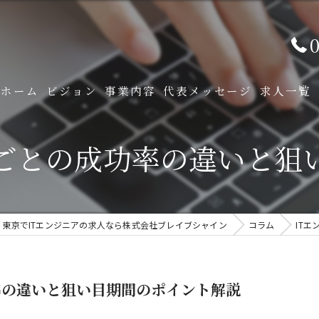
0
ホーム
ビジョン
事業内容
代表メッセージ
求人一覧
ITソリューション事業
期ごとの成功率の違いと狙
プロダクション事業
・東京でITエンジニアの求人なら株式会社ブレイブシャイン
コラム
IT
率の違いと狙い目期間のポイント解説