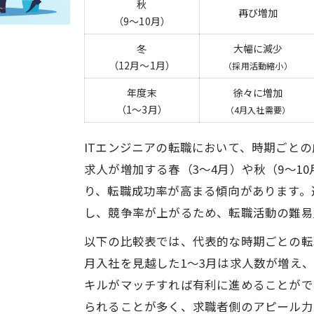
秋
時期選定で差がつくキャリアアップ事例
再び増加
（9〜10月）
転職時期と年収アップの関連性を考察
冬
大幅に減少
ライフイベントと転職時期のバランス術
（12月〜1月）
（採用活動縮小）
経験年数別ITエンジニア転職の有利な時期
年度末
徐々に増加
経験年数ごとに有利な転職時期を比較
（1〜3月）
（4月入社需要）
2年目・3年目で転職する場合の成功率
ITエンジニアの転職において、時期ごと
勤続年数別の転職市場での評価ポイント
求人が増加する春（3〜4月）や秋（9〜1
未経験・若手エンジニア向け転職時期の選び方
り、転職成功率が高まる傾向があります。
中堅層が押さえたい転職時期の傾向
し、競争率が上がるため、転職活動の難易
今、転職すべきか迷うITエンジニアの判断軸
以下の比較表では、代表的な時期ごとの転
転職すべきか迷った時の判断基準一覧
月入社を見越した1〜3月は求人数が増え
ITエンジニアが転職を控えた方が良いサイン
キルがマッチすれば有利に進めることができ
転職やめたほうがいい人の特徴を知る
られることが多く、求職者側のアピール力