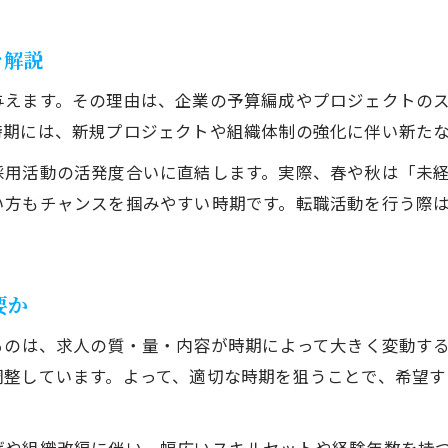
現職の課題と転職のメリットを比較検討
迷いがある時のキャリア相談活用法
を解説
転職活動における成功率アップの極意を解説
与えます。その理由は、企業の予算編成やプロジェクトの
ITエンジニア転職成功率を高める実践術
時期には、新規プロジェクトや組織体制の強化に伴い新た
転職成功者の行動パターンまとめ
採用活動の活発度合いに直結します。実際、春や秋は「未
選考突破力を上げる自己PRのコツ
い方もチャンスを掴みやすい時期です。転職活動を行う際
求人選びで失敗しないための比較術
面接対策で差がつくポイントを解説
要か
るのは、求人の質・量・内容が時期によって大きく変動す
調整しています。よって、適切な時期を狙うことで、希望