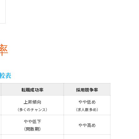
率
較表
転職成功率
採用競争率
上昇傾向
やや低め
（多くのチャンス）
（求人数多め）
やや低下
やや高め
（閑散期）