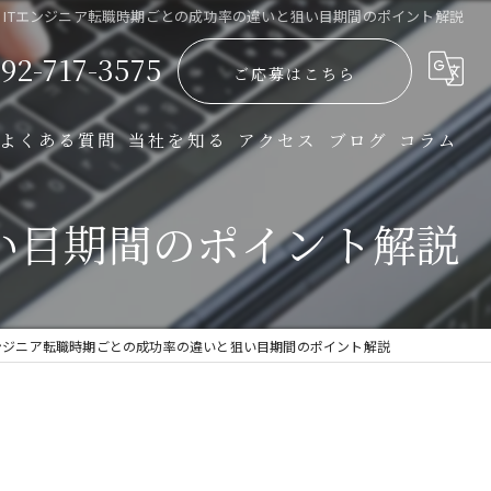
ITエンジニア転職時期ごとの成功率の違いと狙い目期間のポイント解説
92-717-3575
ご応募はこちら
よくある質問
当社を知る
アクセス
ブログ
コラム
開発
い目期間のポイント解説
インフラ
正社員
エンジニア転職時期ごとの成功率の違いと狙い目期間のポイント解説
完全週休二日
転職