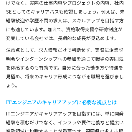
ITエンジニアとして将来性ある業界の見極
けでなく、実際の仕事内容やプロジェクトの内容、社内
め方
SEとしてのキャリアパスも確認しましょう。例えば、未
福岡で注目されるITエンジニアの働き方改
経験歓迎や学歴不問の求人は、スキルアップを目指す方
革
にも適しています。加えて、資格取得支援や研修制度が
充実している会社では、長期的な成長が見込めます。
キャリアアップ志向のITエンジニアが福岡で選
ぶべき軸
注意点として、求人情報だけで判断せず、実際に企業説
ITエンジニアが福岡県で重視すべきキャリ
明会やインターンシップへの参加を通じて職場の雰囲気
ア軸
を体感するのも有効です。自分に合った働き方や待遇を
見極め、将来のキャリア形成につながる職場を選びまし
システムエンジニアとして成長するための
ょう。
選択肢
年収アップと自己成長を両立させる方法
ITエンジニアのキャリアアップに必要な視点とは
転職時に押さえたいITエンジニアの判断基
ITエンジニアがキャリアアップを目指すには、単に開発
準
経験を積むだけでなく、インフラや要件定義など幅広い
福岡で理想のキャリアプランを描くヒント
業務領域に挑戦することが重要です。福岡県の求人市場