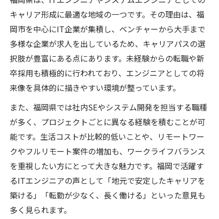
徴
キャリア形成に最適な地域の一つです。その理由は、福
求人選びで失敗しないITエンジニアの視点
岡市を中心にIT企業が集積し、ベンチャーから大手まで
システムエンジニアとして給与と満足度を高め
多様な企業が求人を出しているため、キャリアパスの選
るには
択肢が豊富にある点にあります。未経験からの転職や新
卒採用も積極的に行われており、エンジニアとしての将
ITエンジニアが給与アップを目指すための
来像を具体的に描きやすい環境が整っています。
秘策
福岡県で満足度の高い職場を選ぶポイント
また、福岡県では社内SEやシステム開発を担当する職種
システムエンジニアの年収相場と交渉術の
が多く、プロジェクトごとに異なる経験を積むことが可
基本
能です。生活コストが比較的低いことや、リモートワー
クやフルリモート案件の増加も、ワークライフバランス
キャリアパスを広げるITエンジニアの工夫
を重視したい方にとって大きな魅力です。福岡で活躍す
とは
るITエンジニアの声として「地元で安定したキャリアを
福岡で価値を高めるスキル選択の基準
築ける」「転勤が少なく、長く働ける」といった意見も
未経験から福岡のITエンジニア職へ挑戦するに
多く見られます。
は