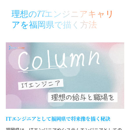
ITエンジニアのキャリアアップに必要な視
理想のITエンジニアキャリ
点とは
アを福岡県で描く方法
福岡県でのITエンジニア転職成功のポイン
ト解説
年収アップを叶えるシステムエンジニアの
戦略
ITエンジニア転職を成功に導く福岡県の秘訣
福岡県でITエンジニア転職を有利に進める
コツ
システムエンジニアが転職で得られる新た
な価値
未経験からITエンジニア転職へ挑戦する方
法
ITエンジニアとして福岡県で将来像を描く秘訣
ITエンジニア転職時に注目すべき企業の特
福岡県は、ITエンジニアやシステムエンジニアとしての