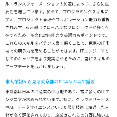
東京都でのIT市場の成長トレンド
ルトランスフォーメーションの加速によって、さらに重
多様な業界とのコラボレーション
要性を増しています。加えて、プログラミングスキルに
加え、プロジェクト管理やコラボレーション能力も重視
技術革新の最前線での活躍
されます。東京都はグローバルなプロジェクトが多く存
将来的なキャリアチャンスの豊富さ
在するため、多文化対応能力や英語力もポイントです。
生活とキャリアの両立が可能な環境
これらのスキルをバランス良く磨くことで、東京のIT市
労働市場の動向とその影響
場での競争力を高めることができます。ITエンジニアと
システム設計から運用まで: 東京都でのITエンジ
してのキャリアをより充実させるために、常にスキルの
ニアの役割
アップデートを心がけましょう。
プロジェクト開始から終了までの流れ
システム設計の重要なポイント
求人情報から見る東京都のITエンジニア需要
効率的な運用を実現するための工夫
東京都は日本のIT産業の中心地であり、常に多くのITエ
トラブルシューティングの実践例
ンジニアが求められています。特に、クラウドサービス
やAI、データサイエンスといった最新技術に精通した人
顧客のニーズに応える方法
材が高く評価されており、企業はこれらの分野に強いエ
最新のツールと技術の活用法