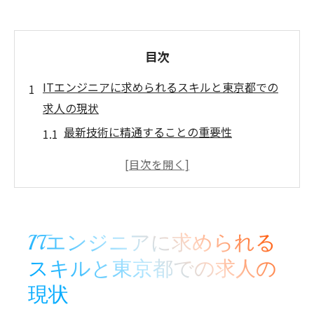
目次
ITエンジニアに求められるスキルと東京都での
求人の現状
最新技術に精通することの重要性
東京都のIT市場で求められるスキルセット
求人情報から見る東京都のITエンジニア需
要
技術力を高めるための効果的な学習方法
ITエンジニアに求められる
東京都での転職活動のポイント
スキルと東京都での求人の
実際に働いてみて感じる東京都のIT環境
現状
東京都でITエンジニアが活躍できる職場選びの