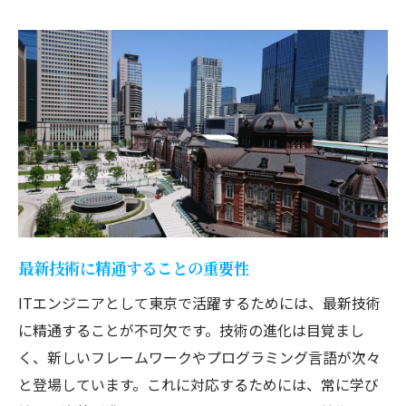
ポイント
企業文化と働き方を理解する
プロジェクトの多様性を確認する
サポート体制が整った職場を選ぶ
キャリアパスを意識した企業選び
勤務地の利便性と生活のバランス
社員の声から見る職場環境の実態
キャリアアップを目指すITエンジニアに東京都
の魅力を紹介
最新技術に精通することの重要性
東京都が提供するネットワーキングの機会
ITエンジニアとして東京で活躍するためには、最新技術
キャリアアップのためのセミナーとイベン
に精通することが不可欠です。技術の進化は目覚まし
ト
く、新しいフレームワークやプログラミング言語が次々
ITエンジニアのための専門学校と研修機会
と登場しています。これに対応するためには、常に学び
多様な選択肢を提供する東京都の企業