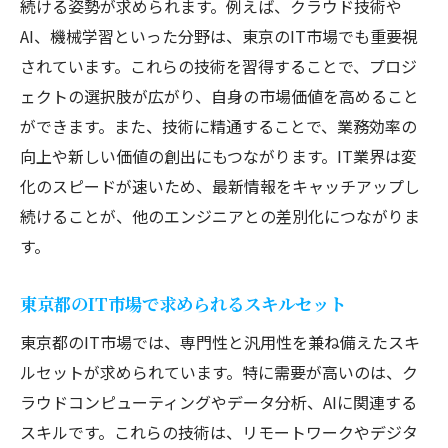
続ける姿勢が求められます。例えば、クラウド技術や
キャリアを進めるための重要なスキルセッ
AI、機械学習といった分野は、東京のIT市場でも重要視
ト
されています。これらの技術を習得することで、プロジ
新たな技術の導入とその活用例
ェクトの選択肢が広がり、自身の市場価値を高めること
株式会社ブレイブシャインを選ぶ理由: ITエンジ
ができます。また、技術に精通することで、業務効率の
ニアに適した環境
向上や新しい価値の創出にもつながります。IT業界は変
化のスピードが速いため、最新情報をキャッチアップし
技術向上をサポートする環境
続けることが、他のエンジニアとの差別化につながりま
自己成長を促進する企業文化
す。
先進的なプロジェクトへの参加
フレキシブルな働き方の実現
東京都のIT市場で求められるスキルセット
チームワークを重視する風土
東京都のIT市場では、専門性と汎用性を兼ね備えたスキ
長期的なキャリア形成への支援
ルセットが求められています。特に需要が高いのは、ク
ITエンジニアとして東京都で働く利点とその将
ラウドコンピューティングやデータ分析、AIに関連する
来性
スキルです。これらの技術は、リモートワークやデジタ