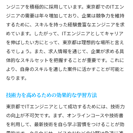
ンジニアを積極的に採用しています。東京都でのITエン
安心して働ける東京都のITエンジニア求人事情
ジニアの需要は年々増加しており、企業は競争力を維持
ITエンジニアに優しい福利厚生
するために、スキルを持った経験豊富なエンジニアを求
職場選びで重要視すべきポイント
めています。したがって、ITエンジニアとしてキャリア
企業の安定性と成長性の見極め方
を伸ばしたい方にとって、東京都は理想的な場所と言え
労働環境改善の取り組み事例
るでしょう。また、求人情報を通じて、企業が求める具
職場でのメンタルヘルスサポート
体的なスキルセットを把握することが重要です。これに
より、自身のスキルを適した案件に活かすことが可能と
転職者の声から学ぶ職場選び
なります。
週末にリフレッシュ: 東京都でのITエンジニアラ
イフスタイル
技術力を高めるための効果的な学習方法
東京都でのリフレッシュスポット紹介
東京都でITエンジニアとして成功するためには、技術力
職場とプライベートのバランスを取るコツ
の向上が不可欠です。まず、オンラインコースや技術書
リラックスできる週末の過ごし方
を利用して、最新技術を自ら学ぶ習慣をつけることが効
趣味を通じたネットワークの構築
果的です。クラウドサービスやAIなどの分野は急速に進