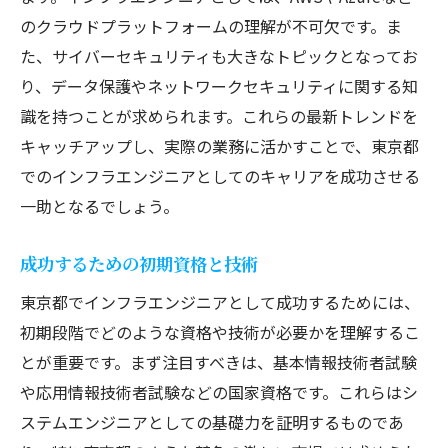
ネットワーク運用の基本とその応用例
のクラウドプラットフォームの理解が不可欠です。ま
ネットワーク運用経験が東京都でのキャリ
た、サイバーセキュリティも大きなトピックとなってお
アに与えるメリット
り、データ保護やネットワークセキュリティに関する知
ネットワークトラブルシューティングの実
識を持つことが求められます。これらの最新トレンドを
践例
キャッチアップし、実際の業務に活かすことで、東京都
東京都の企業におけるネットワーク戦略
でのインフラエンジニアとしてのキャリアを成功させる
ネットワーク運用のスキルアップ方法
一助となるでしょう。
ネットワーク運用から得られるコミュニケ
成功するための初期資格と技術
ーション能力
東京都でインフラエンジニアとして成功するためには、
東京都のシステム開発現場で求められるインフ
初期段階でどのような資格や技術が必要かを理解するこ
ラエンジニアの資質とは
とが重要です。まず注目すべきは、基本情報技術者試験
システム開発とインフラ設計の連携
や応用情報技術者試験などの国家資格です。これらはシ
東京の開発現場で求められる柔軟性
ステムエンジニアとしての基礎力を証明するものであ
プロジェクト管理スキルの重要性