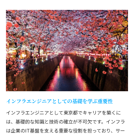
東京でのインフラキャリア始動に必須のス
キルセット
インフラ構築のスキルを活かし東京都でキャリ
アアップする方法
キャリアアップに繋がる実践的なインフラ
スキル
インフラ構築経験がもたらすキャリアの幅
東京の企業が求めるインフラエンジニアの
資質
成長するための継続的なスキルアップ方法
インフラエンジニアの多様なキャリアパス
インフラエンジニアとしての基礎を学ぶ重要性
東京都の企業で活躍するためのコミュニケ
インフラエンジニアとして東京都でキャリアを築くに
ーション術
は、基礎的な知識と技術の確立が不可欠です。インフラ
クラウドサービスの急成長東京都でのインフラ
は企業のIT基盤を支える重要な役割を担っており、サー