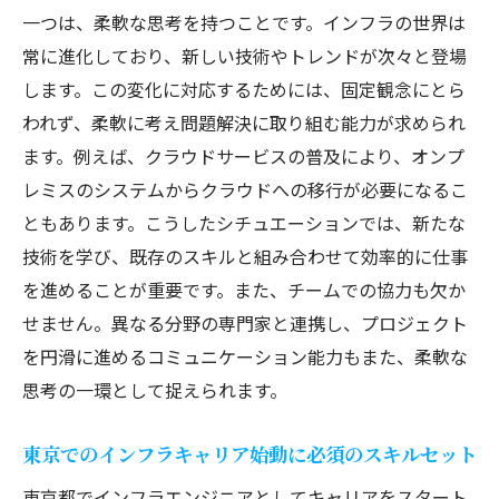
アの成功ストーリー
一つは、柔軟な思考を持つことです。インフラの世界は
成功したインフラエンジニアのキャリアパ
常に進化しており、新しい技術やトレンドが次々と登場
ス
します。この変化に対応するためには、固定観念にとら
成功事例から学ぶスキルセットの重要性
われず、柔軟に考え問題解決に取り組む能力が求められ
東京都での成功を支えたネットワークと人
ます。例えば、クラウドサービスの普及により、オンプ
脈
レミスのシステムからクラウドへの移行が必要になるこ
著名なインフラエンジニアの仕事へのアプ
ともあります。こうしたシチュエーションでは、新たな
ローチ
技術を学び、既存のスキルと組み合わせて効率的に仕事
を進めることが重要です。また、チームでの協力も欠か
実践から得られる学びと成長のヒント
せません。異なる分野の専門家と連携し、プロジェクト
インフラエンジニアとしての自己成長を促
を円滑に進めるコミュニケーション能力もまた、柔軟な
す方法
思考の一環として捉えられます。
東京でのインフラキャリア始動に必須のスキルセット
東京都でインフラエンジニアとしてキャリアをスタート