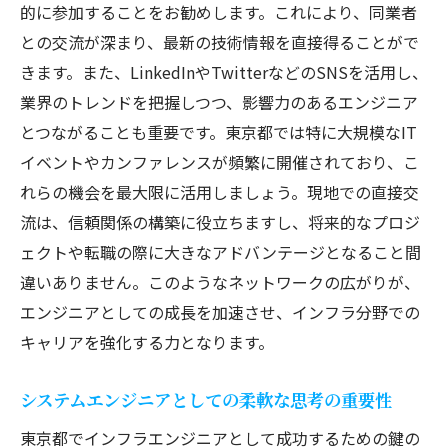
的に参加することをお勧めします。これにより、同業者
戦略
との交流が深まり、最新の技術情報を直接得ることがで
キャリアパスの選択東京都でのインフラエンジ
きます。また、LinkedInやTwitterなどのSNSを活用し、
ニアとしての未来
業界のトレンドを把握しつつ、影響力のあるエンジニア
東京都でのインフラエンジニアの多様な進
とつながることも重要です。東京都では特に大規模なIT
路
イベントやカンファレンスが頻繁に開催されており、こ
キャリアプランニングの重要性と実践法
れらの機会を最大限に活用しましょう。現地での直接交
流は、信頼関係の構築に役立ちますし、将来的なプロジ
技術スペシャリストとしての道
ェクトや転職の際に大きなアドバンテージとなること間
プロジェクトマネージャーを目指すステッ
違いありません。このようなネットワークの広がりが、
プ
エンジニアとしての成長を加速させ、インフラ分野での
東京都での起業の可能性と挑戦
キャリアを強化する力となります。
インフラエンジニアとしての長期的ビジョ
ンの設定
システムエンジニアとしての柔軟な思考の重要性
実例で学ぶ東京都で活躍するインフラエンジニ
東京都でインフラエンジニアとして成功するための鍵の