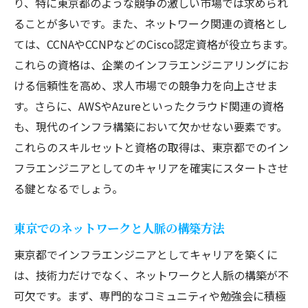
り、特に東京都のような競争の激しい市場では求められ
東京都の企業文化に適応するためのヒント
ることが多いです。また、ネットワーク関連の資格とし
インフラエンジニアのクリエイティブな考
ては、CCNAやCCNPなどのCisco認定資格が役立ちます。
え方
これらの資格は、企業のインフラエンジニアリングにお
持続的成長を支えるフィードバックの活用
ける信頼性を高め、求人市場での競争力を向上させま
法
す。さらに、AWSやAzureといったクラウド関連の資格
地方との違い東京都でインフラエンジニアが直
も、現代のインフラ構築において欠かせない要素です。
面する課題とその克服法
これらのスキルセットと資格の取得は、東京都でのイン
フラエンジニアとしてのキャリアを確実にスタートさせ
都市特有のインフラエンジニアリング課題
る鍵となるでしょう。
東京都の問題解決力を高める方法
地方とのインフラ需要の違い
東京でのネットワークと人脈の構築方法
東京都でのストレス管理とワークライフバ
東京都でインフラエンジニアとしてキャリアを築くに
ランス
は、技術力だけでなく、ネットワークと人脈の構築が不
都市部でのネットワークインフラの管理法
可欠です。まず、専門的なコミュニティや勉強会に積極
東京都のインフラエンジニアとしての成長