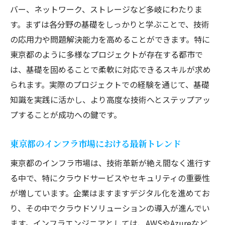
エンジニアの新たな可能性
バー、ネットワーク、ストレージなど多岐にわたりま
クラウドテクノロジーの基礎知識と東京都
す。まずは各分野の基礎をしっかりと学ぶことで、技術
の動向
の応用力や問題解決能力を高めることができます。特に
クラウドサービスがインフラエンジニアに
東京都のように多様なプロジェクトが存在する都市で
与える影響
は、基礎を固めることで柔軟に対応できるスキルが求め
東京でのクラウドサービス導入事例
られます。実際のプロジェクトでの経験を通じて、基礎
知識を実践に活かし、より高度な技術へとステップアッ
クラウドスキル習得のための効果的な学習
プすることが成功への鍵です。
法
クラウド環境でのセキュリティ対策の必要
東京都のインフラ市場における最新トレンド
性
東京都のインフラ市場は、技術革新が絶え間なく進行す
クラウドサービス活用による業務効率化の
る中で、特にクラウドサービスやセキュリティの重要性
実現
が増しています。企業はますますデジタル化を進めてお
ネットワーク運用の経験を東京都でのインフラ
り、その中でクラウドソリューションの導入が進んでい
キャリアにどう繋げるか
ます。インフラエンジニアとしては、AWSやAzureなど