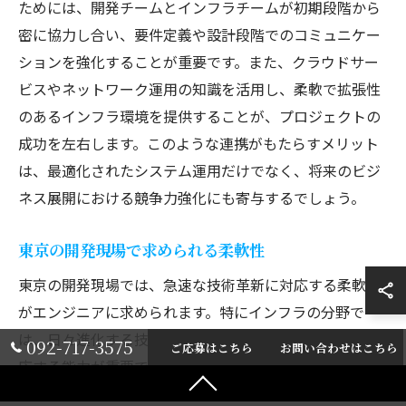
ためには、開発チームとインフラチームが初期段階から
密に協力し合い、要件定義や設計段階でのコミュニケー
ションを強化することが重要です。また、クラウドサー
ビスやネットワーク運用の知識を活用し、柔軟で拡張性
のあるインフラ環境を提供することが、プロジェクトの
成功を左右します。このような連携がもたらすメリット
は、最適化されたシステム運用だけでなく、将来のビジ
ネス展開における競争力強化にも寄与するでしょう。
東京の開発現場で求められる柔軟性
東京の開発現場では、急速な技術革新に対応する柔軟性
がエンジニアに求められます。特にインフラの分野で
は、日々進化する技術に適応し、環境の変化に迅速に対
092-717-3575
ご応募はこちら
お問い合わせはこちら
応する能力が重要です。クラウドソリューションやネッ
トワーク技術の進化に伴い、エンジニアはその都度新し