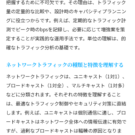
ネットワークの最適化に役立つデータ活用
把握するために不可欠です。その理由は、トラフィック
事例
量の定量的な比較や、設計時のキャパシティプランニン
ITエンジニア目線で見るトラフィック制御のコ
グに役立つからです。例えば、定期的なトラフィック計
ツ
測でピーク時のbpsを記録し、必要に応じて増強案を策
定することが実践的な運用手法です。単位の理解は、的
トラフィック制御に必要なITエンジニアの
確なトラフィック分析の基礎です。
知識
ITエンジニアが実践する制御手法とその効
ネットワークトラフィックの種類と特徴を理解する
果
ネットワークトラフィックは、ユニキャスト（1対1）、
トラフィックジャム防止のための工夫と対
ブロードキャスト（1対全）、マルチキャスト（1対多）
策
などに分類されます。それぞれの特徴を理解すること
ITエンジニアが考える通信量制御のポイン
は、最適なトラフィック制御やセキュリティ対策に直結
ト
します。例えば、ユニキャストは個別通信に適し、ブロ
ネットワークトラフィックの安定運用術を
ードキャストはネットワーク全体への情報伝達に有効で
解説
すが、過剰なブロードキャストは輻輳の原因となりま