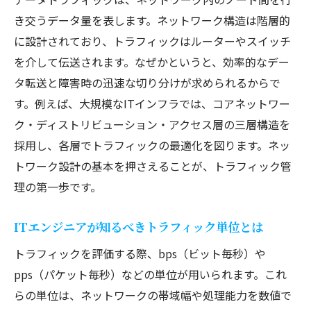
法
き交うデータ量を表します。ネットワーク構造は階層的
ITエンジニア必見のトラフィック用語解説
に設計されており、トラフィックはルーターやスイッチ
を介して伝送されます。なぜかというと、効率的なデー
トラフィックデータとは何かを丁寧に説明
タ転送と障害時の迅速な切り分けが求められるからで
トラフィックデータ活用で業務効率を高める方
す。例えば、大規模なITインフラでは、コアネットワー
法
ク・ディストリビューション・アクセス層の三層構造を
ITエンジニアが提案するトラフィックデー
採用し、各層でトラフィックの最適化を図ります。ネッ
タ分析術
トワーク設計の基本を押さえることが、トラフィック管
トラフィックデータ活用で業務効率化を実
理の第一歩です。
現
ITトラフィック解析がもたらす業務改善の
ITエンジニアが知るべきトラフィック単位とは
効果
トラフィックを評価する際、bps（ビット毎秒）や
トラフィックデータの見方と活用ポイント
pps（パケット毎秒）などの単位が用いられます。これ
業務効率を高めるITエンジニア独自の工夫
らの単位は、ネットワークの帯域幅や処理能力を数値で