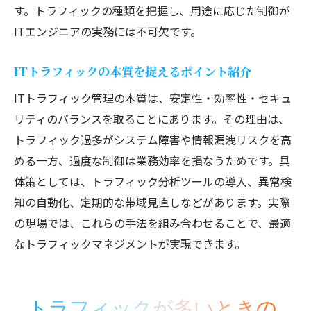
制御に役立つITエンジニアおすすめの実践
す。トラフィックの種類を把握し、用途に応じた制御が
例
ITエンジニアの実務には不可欠です。
通信量増加に備えるパフォーマンス最適化術
通信量増加時のITエンジニア対策ポイント
ITトラフィックの本質を捉えるポイント紹介
ITトラフィックを意識したパフォーマンス
ITトラフィック管理の本質は、安定性・効率性・セキュ
管理法
リティのバランスを取ることにあります。その理由は、
ネットワーク最適化で安定運用を実現する
トラフィック過多がシステム障害や情報漏洩リスクを高
方法
める一方、過度な制御は業務効率を損なうためです。具
ITエンジニアが語る通信量増加と制御の工
体策としては、トラフィック分析ツールの導入、異常検
夫
知の自動化、定期的な帯域見直しなどがあります。実際
の現場では、これらの手法を組み合わせることで、最適
トラフィックデータを活用した最適化手順
なトラフィックマネジメントが実現できます。
パフォーマンス向上のための実践的アプロ
ーチ
トラフィック単位や測定方法のポイントまとめ
トラフィックが多いときの