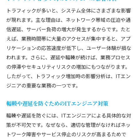
トラフィック管理がセキュリティ強化に貢
トラフィックが多いと、システム全体にさまざまな影響
献
が現れます。主な理由は、ネットワーク帯域の圧迫や通
ITエンジニアが実践する安全な管理手法の
信遅延、サーバー負荷の増大が発生するからです。たと
紹介
えば、業務時間帯に大量のアクセスが集中すると、アプ
トラフィックデータ活用でリスクを予防す
リケーションの応答速度が低下し、ユーザー体験が損な
る方法
われます。さらに、遅延や輻輳が続けば、業務プロセス
ネットワークトラフィックと攻撃対策の関
の停滞やセキュリティリスクの増加にもつながります。
連性
したがって、トラフィック増加時の影響分析は、ITエン
実務で役立つトラフィック管理の最前線
ジニアの重要な業務の一つです。
輻輳や遅延を防ぐためのITエンジニア対策
輻輳や遅延を防ぐには、ITエンジニアによる具体的な対
策が不可欠です。なぜなら、適切な管理がなければネッ
トワーク障害やサービス停止のリスクが高まるためで