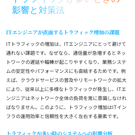
ITエンジニアが押さえるべきトラフィック
影響と対策法
単位
トラフィック単位の種類とネットワークへ
の影響
ITエンジニアが直面するトラフィック増加の課題
測定方法を知りITトラフィックを正確に把
ITトラフィックの増加は、ITエンジニアにとって避けて
握
通れない課題です。なぜなら、通信量が急増するとネッ
トラフィック単位の基礎知識と実務活用例
トワークの遅延や輻輳が起こりやすくなり、業務システ
ITエンジニアが選ぶ測定ツールと利用ポイ
ムの安定性やパフォーマンスにも直結するためです。例
ント
えば、クラウドサービスの普及やリモートワークの拡大
により、従来以上に多様なトラフィックが発生し、ITエ
トラフィック測定の最新トレンドを解説
ンジニアはネットワーク全体の負荷を常に意識しなけれ
セキュリティ強化へ繋がるトラフィック管理の
ばなりません。このように、トラフィック増加はITイン
実践
フラの運用効率と信頼性を大きく左右する要素です。
ITエンジニアによるトラフィック管理の重
要性
トラフィックが多い時のシステムへの影響分析