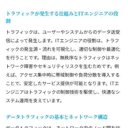
ネットワークトラフィック制御の基本手法
トラフィックが発生する仕組みとITエンジニアの役
とは
割
トラフィック増加時に有効な業務効率化の
トラフィックは、ユーザーやシステムからのデータ送受
工夫
信によって発生します。ITエンジニアの役割は、トラフ
ITエンジニアが選ぶ最適なトラフィック対
ィックの発生源・流れを可視化し、適切な制御や最適化
策法
を行うことです。理由は、無秩序なトラフィックはネッ
ネットワークトラフィックの意味を正しく理解
トワーク障害やセキュリティリスクを生むためです。例
する
えば、アクセス集中時に帯域制御や負荷分散を導入する
ITエンジニアが解説するネットワークトラ
ことで、安定したサービス提供が可能となります。ITエ
フィックの定義
ンジニアはトラフィックの制御技術を駆使し、快適なシ
トラフィック 意味を業務現場でどう捉える
ステム運用を支えています。
か
トラフィックが多い 意味とその判断基準
データトラフィックの基本とネットワーク構造
ネットワークトラフィックの測定と分析方
データトラフィックは、ネットワーク内のノード間を行