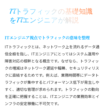
データトラフィックの基本とネットワーク
ITトラフィックの基礎知識
構造
をITエンジニアが解説
ITエンジニアが知るべきトラフィック単位
とは
ネットワークトラフィックの種類と特徴を
ITエンジニア視点でトラフィックの意味を整理
理解する
ITトラフィックとは、ネットワーク上を流れるデータ通
ITトラフィックの本質を捉えるポイント紹
信全般を指し、ITエンジニアにとってはシステム運用や
介
障害対応の根幹となる概念です。なぜなら、トラフィッ
トラフィックが多いときの影響と対策法
クの増減はネットワーク遅延や輻輳、セキュリティリス
ITエンジニアが直面するトラフィック増加
クに直結するためです。例えば、業務時間帯にデータト
の課題
ラフィックが集中するとパフォーマンス低下が発生しや
トラフィックが多い時のシステムへの影響
すく、適切な管理が求められます。トラフィックの動向
分析
を正確に把握することは、ITエンジニアの業務効率とイ
輻輳や遅延を防ぐためのITエンジニア対策
ンフラの安定稼働に不可欠です。