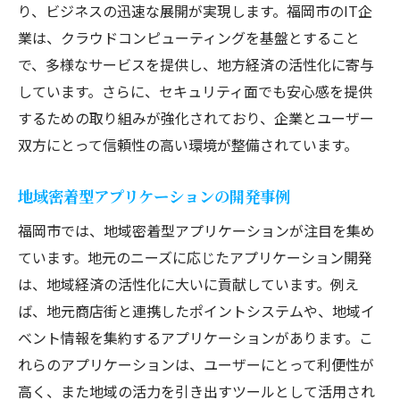
次世代技術への投資とその可能性
り、ビジネスの迅速な展開が実現します。福岡市のIT企
未来を見据えた人材育成の重要性
業は、クラウドコンピューティングを基盤とすること
で、多様なサービスを提供し、地方経済の活性化に寄与
新たな市場創出に挑むアプローチ
しています。さらに、セキュリティ面でも安心感を提供
社会貢献と持続可能性を意識した開発
するための取り組みが強化されており、企業とユーザー
福岡市のグローバル競争力を高める施策
双方にとって信頼性の高い環境が整備されています。
地域が支える持続可能なイノベーション
地域密着型アプリケーションの開発事例
福岡市では、地域密着型アプリケーションが注目を集め
ています。地元のニーズに応じたアプリケーション開発
は、地域経済の活性化に大いに貢献しています。例え
ば、地元商店街と連携したポイントシステムや、地域イ
ベント情報を集約するアプリケーションがあります。こ
れらのアプリケーションは、ユーザーにとって利便性が
高く、また地域の活力を引き出すツールとして活用され