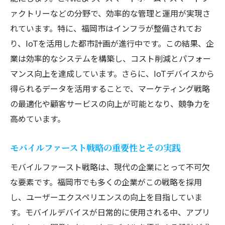
ァクトリーなどの分野で、効率的な管理と運用が実現さ
福岡市で急成長するアプリケーション開発企業
れています。特に、福岡市はインフラが整備されてお
の秘密
り、IoTを活用した都市計画が進行中です。この結果、企
持続可能なビジネスモデルの構築
業は効率的なシステムを構築し、コスト削減とパフォー
革新的な企業文化とその実践
マンス向上を達成しています。さらに、IoTデバイスから
グローバル市場を視野に入れた戦略
得られるデータを活用することで、マーケティング戦略
質の高い開発チームの育成法
の最適化や顧客サービスの向上が可能となり、競争力を
顧客ニーズに応えるためのアジャイル開発
高めています。
成功した企業の事例研究と学び
モバイルファースト戦略の重要性とその実践
アプリケーション開発における福岡市の最新技
術の活用法
モバイルファースト戦略は、現代の企業にとって不可欠
な要素です。福岡市でも多くの企業がこの戦略を採用
データ解析による業務効率の向上
し、ユーザーエクスペリエンスの向上を目指していま
ユーザー体験を最適化するUI/UXデザイン
す。モバイルデバイスが日常的に使用される中、アプリ
マイクロサービスアーキテクチャの採用