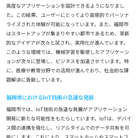
AI駆動型アプリケーションの導入事例
高度なアプリケーションを設計できるようになりまし
ブロックチェーン技術の応用と展望
た。この結果、ユーザーにとってより直感的でパーソナ
ライズされた体験が可能になっています。また、福岡市
AR/VR技術を用いた新しいユーザー体験
はスタートアップが集まりやすい都市であるため、革新
セキュリティ強化のための最新技術
的なアイデアが次々と試され、実用化が進んでいます。
オープンソースソフトウェアの活用と貢献
このような環境では、機械学習を駆使したアプリケーシ
アプリケーション開発における福岡市の強みを
ョンが次々に登場し、ビジネスを加速させています。特
探る
に、医療や教育分野での活用が進んでおり、社会的な課
教育機関との連携による人材育成
題解決に貢献しています。
豊富なネットワークインフラの活用
国際交流が生む技術革新
福岡市におけるIoT技術の急速な発展
福岡市独自のビジネス文化とその魅力
福岡市では、IoT技術の急速な発展がアプリケーション
地方自治体の支援と企業の連携
開発に新たな可能性をもたらしています。IoTは、デバイ
ス間の連携を強化し、リアルタイムでのデータ共有を可
コミュニティスペースが促すコラボレーシ
能にします。これにより、スマートホームやスマートフ
ョン