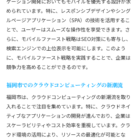
ケーション開発においてもモバイルを優先する設計が求
プラットフォーム間の相互運用性の実現
められています。特に、レスポンシブデザインやシング
テスト自動化による品質の向上
ルページアプリケーション（SPA）の技術を活用するこ
パートナーシップによる技術革新の強化
とで、ユーザーはスムーズな操作性を享受できます。さ
福岡市がアプリケーション開発の拠点となる理
らに、モバイルファースト戦略はSEO対策にも寄与し、
由
検索エンジンでの上位表示を可能にします。このよう
に、モバイルファースト戦略を実践することで、企業は
アクセスの良いロケーションとインフラ
競争力を高めることができるのです。
地域コミュニティの結束と支援
起業家精神を支えるエコシステム
福岡市でのクラウドコンピューティングの新潮流
多様な産業とのクロスオーバー機会
福岡市は、クラウドコンピューティングの新潮流を取り
充実した生活環境がもたらす安心感
入れることで注目を集めています。特に、クラウドネイ
国際的な視野を持った人材の集積
ティブなアプリケーションの開発が進んでおり、企業は
エンジニア必見！福岡市でのアプリケーション
スケーラビリティやコスト効率を重視しています。クラ
開発の未来
ウド環境の活用により、リソースの最適化が可能とな