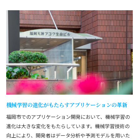
エコシステムの形成がもたらすビジネスチ
ャンス
アプリケーション開発が福岡市のビジネスに与
える影響
新しいビジネスモデルの創出と拡大
中小企業のデジタル化促進による成長
地元企業との協力で得られるシナジー効果
福岡市のスタートアップ支援政策の効果
テクノロジー企業誘致のメリットと課題
地域経済活性化のためのアプリケーション
活用法
機械学習の進化がもたらすアプリケーションの革新
福岡市のエンジニアが注目する革新的なアプリ
福岡市でのアプリケーション開発において、機械学習の
ケーション技術
進化は大きな変化をもたらしています。機械学習技術の
次世代通信技術5Gの可能性
向上により、開発者はデータ分析や予測モデルを用いた